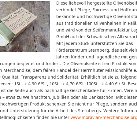
Diese liebevoll hergestellte Olivenölsei
verbindet Pflege, Fairness und Hoffnu
bekannte und hochwertige Olivenöl s
aus traditionellen Olivenhainen in Palä
und wird von der Seifenmanufaktur L
GmbH auf der Schwäbischen Alb verarb
Mit jedem Stück unterstützen Sie das
Förderzentrum Sternberg, das seit viel
Jahren Kinder und Jugendliche mit gei
ungen begleitet und fördert. Die Olivenölseife ist ein Produkt von
n Merchandise, dem fairen Handel der Herrnhuter Missionshilfe e.
r Qualität, Transparenz und Solidarität. Erhältlich ist sie zu folgen
reisen: 1St. → 4,90 €/St., 10St. → 4,70 €/St. 100St. → 4,40 € / St. Be
v ist die Seife auch als nachhaltige Geschenkidee für Firmen, Verei
 – etwa zu Weihnachten, Jubiläen oder als Dankeschön. Mit diese
 hochwertigen Produkt schenken Sie nicht nur Pflege, sondern auc
 und Unterstützung für die Arbeit des Sternbergs. Weitere Inform
ellmöglichkeiten finden Sie unter
www.moravian-merchandise.or