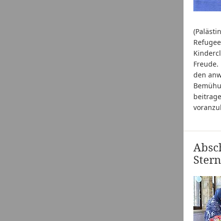
(Palästi
Refugee
Kinderc
Freude.
den anw
Bemühung
beitrage
voranzu
Absch
Ster