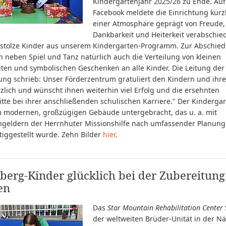
Kindergartenjahr 2025/26 zu Ende. Auf
Facebook meldete die Einrichtung kürzl
einer Atmosphäre geprägt von Freude,
Dankbarkeit und Heiterkeit verabschie
i stolze Kinder aus unserem Kindergarten-Programm. Zur Abschied
 neben Spiel und Tanz natürlich auch die Verteilung von kleinen
iten und symbolischen Geschenken an alle Kinder. Die Leitung der
ung schrieb: Unser Förderzentrum gratuliert den Kindern und ihre
zlich und wünscht ihnen weiterhin viel Erfolg und die ersehnten
itte bei ihrer anschließenden schulischen Karriere." Der Kindergar
m modernen, großzügigen Gebäude untergebracht, das u. a. mit
geldern der Herrnhuter Missionshilfe nach umfassender Planung 
tiggestellt wurde. Zehn Bilder
hier
.
berg-Kinder glücklich bei der Zubereitun
en
Das
Star Mountain Rehabilitation Center
der weltweiten Brüder-Unität in der N