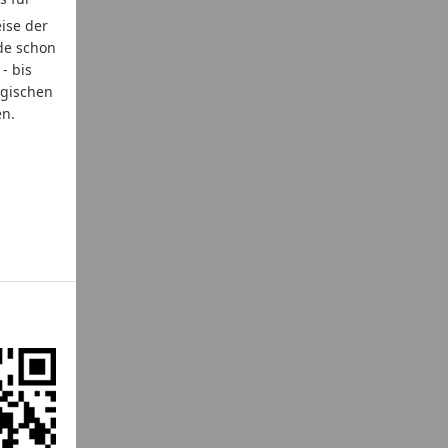
ise der
de schon
- bis
ogischen
en.