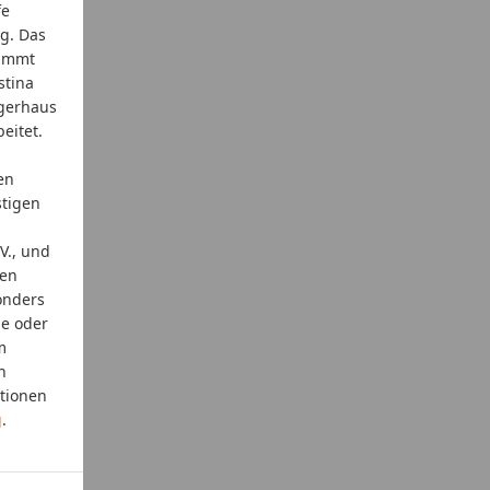
fe
ng. Das
tammt
stina
agerhaus
eitet.
en
stigen
V., und
den
sonders
ne oder
m
h
ationen
g
.