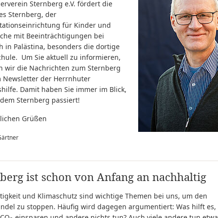
erverein Sternberg e.V. fördert die
es Sternberg, der
tationseinrichtung für Kinder und
iche mit Beeinträchtigungen bei
 in Palästina, besonders die dortige
hule. Um Sie aktuell zu informieren,
 wir die Nachrichten zum Sternberg
 Newsletter der Herrnhuter
hilfe. Damit haben Sie immer im Blick,
 dem Sternberg passiert!
zlichen Grüßen
Gärtner
berg ist schon von Anfang an nachhaltig
tigkeit und Klimaschutz sind wichtige Themen bei uns, um den
ndel zu stoppen. Häufig wird dagegen argumentiert: Was hilft es
 CO
einsparen und andere nichts tun? Auch viele andere tun etwa