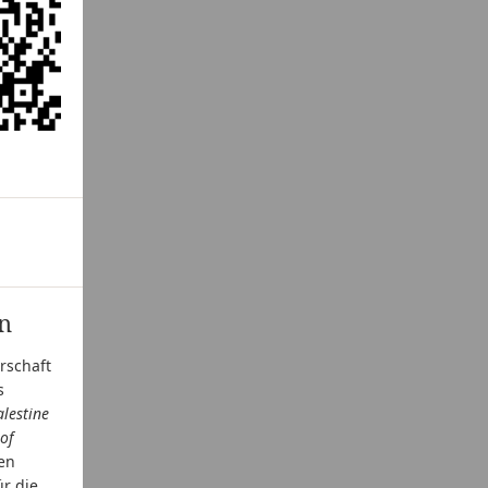
en
rschaft
s
alestine
of
en
r die