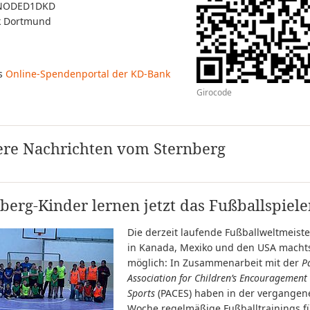
ENODED1DKD
k Dortmund
s
Online-Spendenportal der KD-Bank
Girocode
ere Nachrichten vom Sternberg
berg-Kinder lernen jetzt das Fußballspiel
Die derzeit laufende Fußballweltmeiste
in Kanada, Mexiko und den USA macht
möglich: In Zusammenarbeit mit der
P
Association for Children’s Encouragement 
Sports
(PACES) haben in der vergangen
Woche regelmäßige Fußballtrainings fü