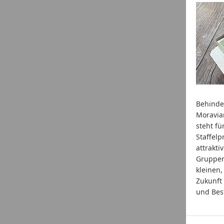
Behinder
Moravia
steht fü
Staffelp
attrakti
Gruppen
kleinen,
Zukunft
und Best