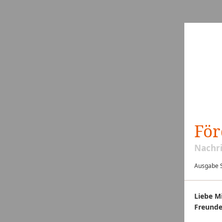
För
Nachri
Ausgabe S
Liebe M
Freunde