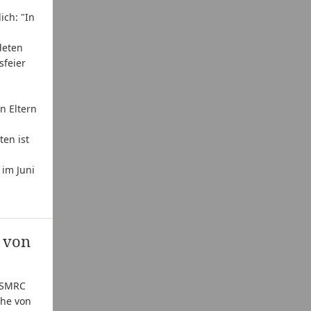
ich: "In
deten
sfeier
n Eltern
ten ist
im Juni
g von
SMRC
ähe von