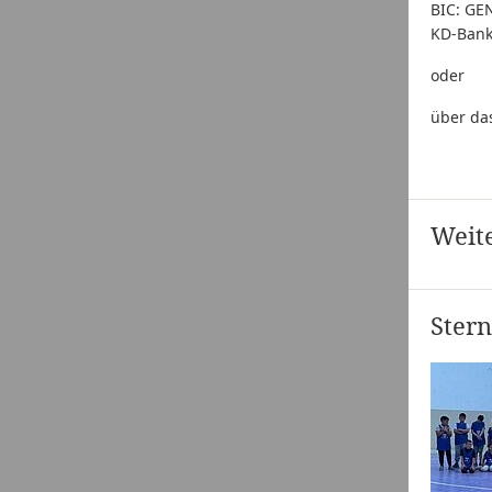
BIC: G
KD-Ban
oder
über da
Weit
Stern