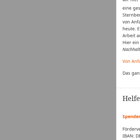
eine ge
Sternber
von Anf
heute. 
Arbeit 
Hier ei
Nachhalt
Von Anf
Das gan
Helfe
Spende
Förderve
IBAN: D