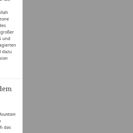
llah
azone
des
 großer
S und
agierten
l dazu
sion
 dem
Mountain
h
ch das