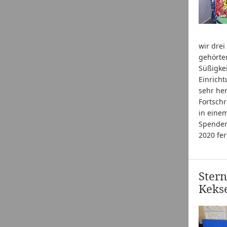
wir dre
gehörten
Süßigke
Einricht
sehr her
Fortschr
in eine
Spenden
2020 fer
Stern
Keks