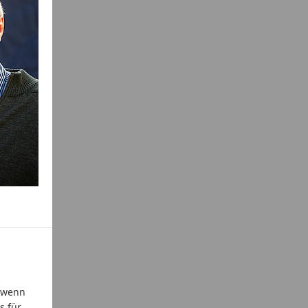
, wenn
s für