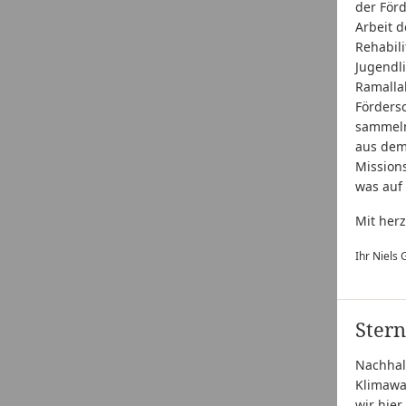
der Förd
Arbeit d
Rehabili
Jugendl
Ramallah
Fördersc
sammeln
aus dem
Missions
was auf
Mit her
Ihr Niels 
Stern
Nachhal
Klimawa
wir hier