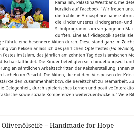
Ramallah, Palästina/Westbank, meldet
kürzlich auf Facebook: "Wir freuen uns
die fröhliche Atmosphäre näherzubrin
die Kinder unseres Kindergarten- und
Schulprogramms im vergangenen Mai 
durften. Eine auf Pädagogik spezialisie
ige führte eine besondere Aktion durch. Diese stand ganz im Zeich
ung von Keksen anlässlich des jährlichen Opferfestes (
Eid al-Adha
)
n Festes im Islam, das jährlich am zehnten Tag des islamischen M
ddscha stattfindet. Die Kinder beteiligten sich hingebungsvoll und
rung an sämtlichen Arbeitsschritten der Keksherstellung. Ihnen s
n Lächeln im Gesicht. Die Aktion, die mit dem Verspeisen der Keks
stärkte den Zusammenhalt bzw. die Bereitschaft zu Teamarbeit. Zu
die Gelegenheit, durch spielerisches Lernen und positive Interakti
aktische sowie soziale Kompetenzen weiterzuentwickeln." Viele Bi
 Olivenölseife – Handmade for Hope