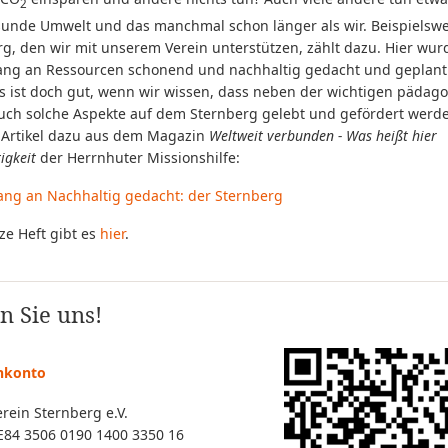
2
sunde Umwelt und das manchmal schon länger als wir. Beispielswe
g, den wir mit unserem Verein unterstützen, zählt dazu. Hier wur
ang an Ressourcen schonend und nachhaltig gedacht und geplant 
Es ist doch gut, wenn wir wissen, dass neben der wichtigen pädag
auch solche Aspekte auf dem Sternberg gelebt und gefördert werd
n Artikel dazu aus dem Magazin
Weltweit verbunden - Was heißt hier
igkeit
der Herrnhuter Missionshilfe:
ang an Nachhaltig gedacht: der Sternberg
ze Heft gibt es
hier
.
n Sie uns!
nkonto
rein Sternberg e.V.
E84 3506 0190 1400 3350 16