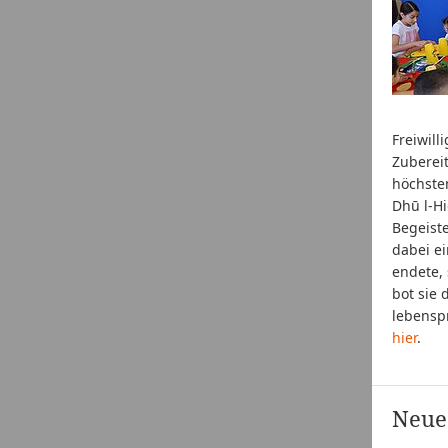
Freiwill
Zubereit
höchste
Dhū l-Hi
Begeiste
dabei ei
endete, 
bot sie 
lebenspr
hier
.
Neue