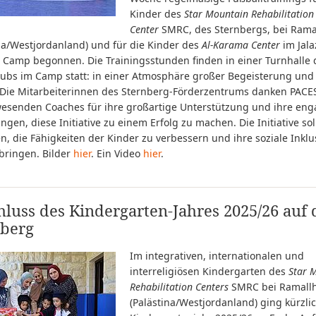
Kinder des
Star Mountain Rehabilitation
Center
SMRC, des Sternbergs, bei Rama
na/Westjordanland) und für die Kinder des
Al-Karama Center
im Jal
 Camp begonnen. Die Trainingsstunden finden in einer Turnhalle 
lubs im Camp statt: in einer Atmosphäre großer Begeisterung und
 Die Mitarbeiterinnen des Sternberg-Förderzentrums danken PACE
esenden Coaches für ihre großartige Unterstützung und ihre eng
en, diese Initiative zu einem Erfolg zu machen. Die Initiative sol
n, die Fähigkeiten der Kinder zu verbessern und ihre soziale Inklu
bringen. Bilder
hier
. Ein Video
hier
.
luss des Kindergarten-Jahres 2025/26 auf
nberg
Im integrativen, internationalen und
interreligiösen Kindergarten des
Star 
Rehabilitation Centers
SMRC bei Ramall
(Palästina/Westjordanland) ging kürzli