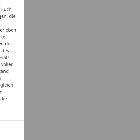
e
, Euch
gen, die
erleben
rte
en der
, des
onats
 voller
tand
e
gleich
on
lder