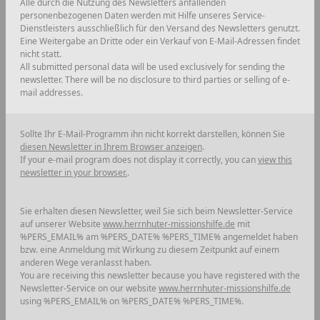
Alle durch die Nutzung des Newsletters anfallenden
personenbezogenen Daten werden mit Hilfe unseres Service-
Dienstleisters ausschließlich für den Versand des Newsletters genutzt.
Eine Weitergabe an Dritte oder ein Verkauf von E-Mail-Adressen findet
nicht statt.
All submitted personal data will be used exclusively for sending the
newsletter. There will be no disclosure to third parties or selling of e-
mail addresses.
Sollte Ihr E-Mail-Programm ihn nicht korrekt darstellen, können Sie
diesen Newsletter in Ihrem Browser anzeigen
.
If your e-mail program does not display it correctly, you can
view this
newsletter in your browser.
.
Sie erhalten diesen Newsletter, weil Sie sich beim Newsletter-Service
auf unserer Website
www.herrnhuter-missionshilfe.de
mit
%PERS_EMAIL% am %PERS_DATE% %PERS_TIME%
angemeldet haben
bzw. eine Anmeldung mit Wirkung zu diesem Zeitpunkt auf einem
anderen Wege veranlasst haben.
You are receiving this newsletter because you have registered with the
Newsletter-Service on our website
www.herrnhuter-missionshilfe.de
using
%PERS_EMAIL% on %PERS_DATE% %PERS_TIME%
.