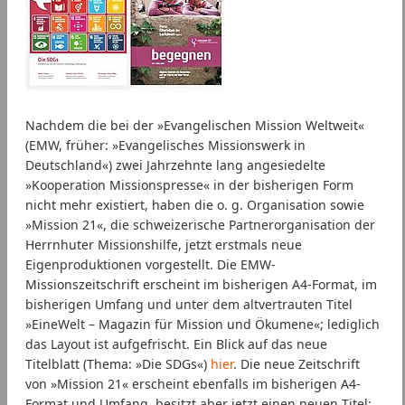
Nachdem die bei der »Evangelischen Mission Weltweit«
(EMW, früher: »Evangelisches Missionswerk in
Deutschland«) zwei Jahrzehnte lang angesiedelte
»Kooperation Missionspresse« in der bisherigen Form
nicht mehr existiert, haben die o. g. Organisation sowie
»Mission 21«, die schweizerische Partnerorganisation der
Herrnhuter Missionshilfe, jetzt erstmals neue
Eigenproduktionen vorgestellt. Die EMW-
Missionszeitschrift erscheint im bisherigen A4-Format, im
bisherigen Umfang und unter dem altvertrauten Titel
»EineWelt – Magazin für Mission und Ökumene«; lediglich
das Layout ist aufgefrischt. Ein Blick auf das neue
Titelblatt (Thema: »Die SDGs«)
hier
. Die neue Zeitschrift
von »Mission 21« erscheint ebenfalls im bisherigen A4-
Format und Umfang, besitzt aber jetzt einen neuen Titel: