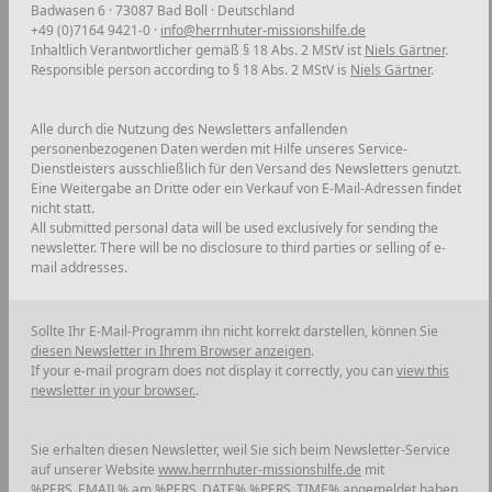
Badwasen 6 · 73087 Bad Boll · Deutschland
+49 (0)7164 9421-0 ·
info@herrnhuter-missionshilfe.de
Inhaltlich Verantwortlicher gemäß § 18 Abs. 2 MStV ist
Niels Gärtner
.
Responsible person according to § 18 Abs. 2 MStV is
Niels Gärtner
.
Alle durch die Nutzung des Newsletters anfallenden
personenbezogenen Daten werden mit Hilfe unseres Service-
Dienstleisters ausschließlich für den Versand des Newsletters genutzt.
Eine Weitergabe an Dritte oder ein Verkauf von E-Mail-Adressen findet
nicht statt.
All submitted personal data will be used exclusively for sending the
newsletter. There will be no disclosure to third parties or selling of e-
mail addresses.
Sollte Ihr E-Mail-Programm ihn nicht korrekt darstellen, können Sie
diesen Newsletter in Ihrem Browser anzeigen
.
If your e-mail program does not display it correctly, you can
view this
newsletter in your browser.
.
Sie erhalten diesen Newsletter, weil Sie sich beim Newsletter-Service
auf unserer Website
www.herrnhuter-missionshilfe.de
mit
%PERS_EMAIL% am %PERS_DATE% %PERS_TIME%
angemeldet haben