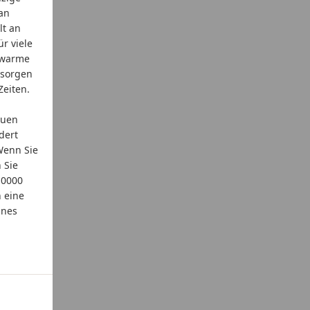
an
lt an
r viele
e warme
msorgen
Zeiten.
euen
dert
Wenn Sie
 Sie
 0000
n eine
ines