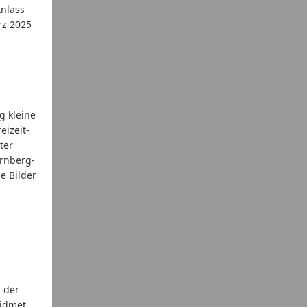
Anlass
rz 2025
g kleine
eizeit-
ter
ernberg-
e Bilder
 der
widmet