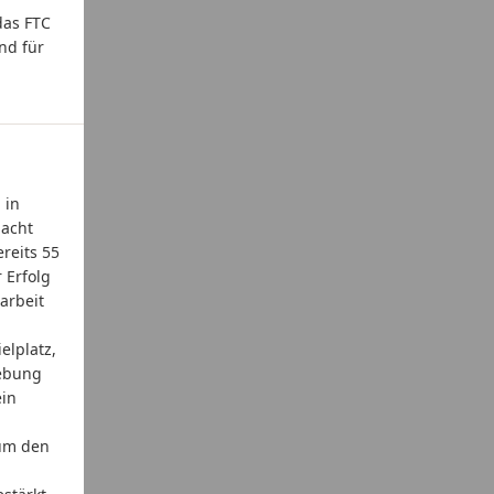
das FTC
nd für
 in
 acht
reits 55
 Erfolg
sarbeit
elplatz,
gebung
ein
 um den