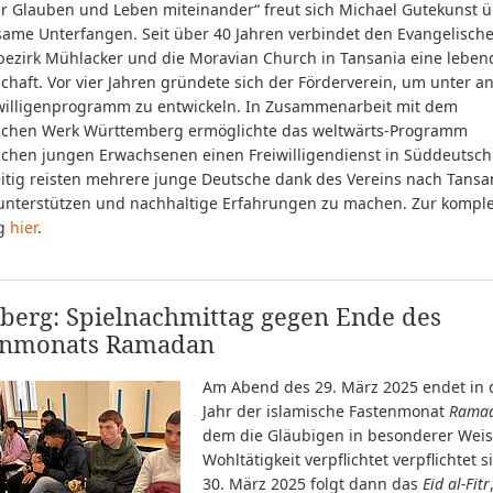
wir Glauben und Leben miteinander“ freut sich Michael Gutekunst 
ame Unterfangen. Seit über 40 Jahren verbindet den Evangelisch
bezirk Mühlacker und die Moravian Church in Tansania eine leben
chaft. Vor vier Jahren gründete sich der Förderverein, um unter 
iwilligenprogramm zu entwickeln. In Zusammenarbeit mit dem
schen Werk Württemberg ermöglichte das weltwärts-Programm
schen jungen Erwachsenen einen Freiwilligendienst in Süddeutsch
eitig reisten mehrere junge Deutsche dank des Vereins nach Tansa
 unterstützen und nachhaltige Erfahrungen zu machen. Zur kompl
g
hier
.
berg: Spielnachmittag gegen Ende des
enmonats Ramadan
Am Abend des 29. März 2025 endet in
Jahr der islamische Fastenmonat
Rama
dem die Gläubigen in besonderer Weis
Wohltätigkeit verpflichtet verpflichtet 
30. März 2025 folgt dann das
Eid al-Fitr