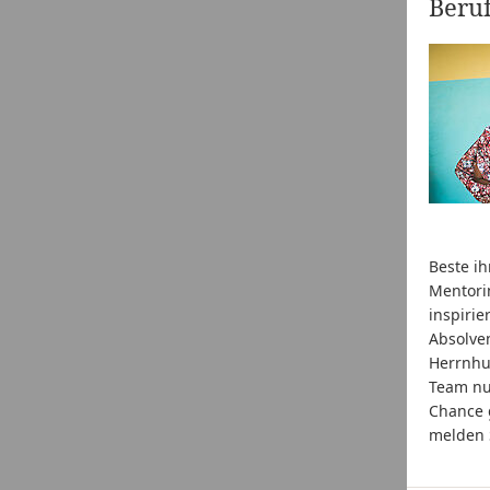
Beruf
Beste ih
Mentorin
inspirie
Absolve
Herrnhut
Team nu
Chance 
melden 