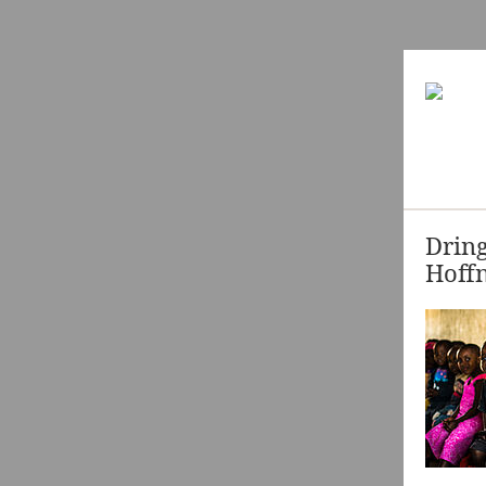
Dring
Hoffn