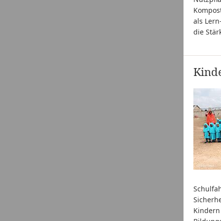
Kompostp
als Lern
die Stä
Kind
Schulfah
Sicherh
Kindern