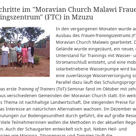
schritte im "Moravian Church Malawi Frau
ningszentrum" (FTC) in Mzuzu
In den vergangenen Monaten wurde 
Ausbau des
Frauen-Trainingszentrums (F
Moravian Church Malawis gearbeitet. 
Gelände wurde eingezäunt, ein neuer, 
Unterstand für Trainings mit Wasser- 
Stromanschluß entsteht, und eine mob
solarbetriebene Wasserpumpe wird bal
eine zuverlässige Wasserversorgung s
Parallel dazu läuft das Schulungspro
Das erste
Training of Trainers
(ToT)-Seminar fand im Oktober mit zeh
aus verschiedenen Gemeinden der Moravian Church statt. Ein weit
s Thema ist nachhaltige Landwirtschaft. Die steigenden Preise fü
das Interesse an natürlichen Alternativen wachsen. Im Dezember 
hulungen zur Bodengesundheit durch geführt, die auf große Res
 Viele Teilnehmerinnen wollen die Methoden in der aktuellen Rege
n. Auch der Schaugarten entwickelt sich gut. Neben Heil- und
anzen wie Moringa, Zitronengras und Tomaten läuft die