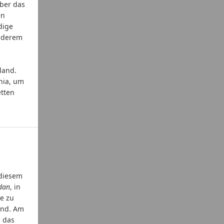
über das
en
dige
anderem
land.
nia, um
etten
 diesem
dan
, in
e zu
sind. Am
, das