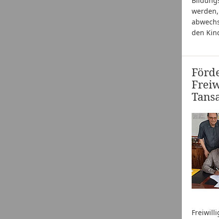
Bildung
werden, 
abwechsl
den Kind
Förde
Frei
Tans
Freiwill