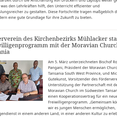
sarbeit durch die Anschaffung von Druckern und Laptops weiter ge
was den Lehrkräften hilft, den Unterricht effizienter und
ungsreicher zu gestalten. Diese Fortschritte tragen maßgeblich d
ern eine gute Grundlage für ihre Zukunft zu bieten.
rverein des Kirchenbezirks Mühlacker sta
willigenprogramm mit der Moravian Churc
ania
Am 5. März unterzeichneten Bischof R
Pangani, Präsident der Moravian Chur
Tansania South West Province, und Mi
Gutekunst, Vorsitzender des Förderver
Unterstützung der Partnerschaft mit d
Moravian Church im Südwesten Tansan
einen Kooperationsvertrag für ein neu
Freiwilligenprogramm. „Gemeinsam k
wir es jungen Menschen ermöglichen,
igendienst in einem anderen Land, in einer anderen Kultur zu erle