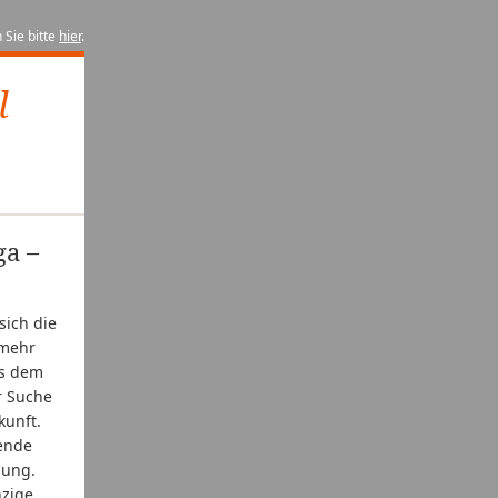
 Sie bitte
hier
.
l
ga –
sich die
 mehr
us dem
r Suche
kunft.
lende
dung.
nzige