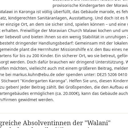
provisorische Kindergarten der Moravi
alawi in Karonga ist völlig überfüllt, das Gebäude marode, es feh
latz, kindgerechten Sanitäranlagen, Ausstattung. Und doch ist es fü
er einzige Ort, an dem sie sicher sind, spielen können – und ein
t erhalten. Freiwillige der Moravian Church Malawi kochen und u
er liebevoll und bieten ihnen so ein wenig Stabilität in unruhigen 
 besteht dringender Handlungsbedarf: Gemeinsam mit der lokalen
gemeinde plant die Herrnhuter Missionshilfe e.V. den Bau eines n
rtens für bis zu 200 Kinder. Ein sicherer Ort, wo sie betreut, geför
sorgt werden. Doch dafür brauchen wir dringend Unterstützung. 
lfen möchten, vielleicht auch mit einem größeren Beitrag, melden
rne bei markus.kuhn@ebu.de oder spenden unter: DE25 5206 0410
 Stichwort "Kindergarten Karonga". Helfen Sie uns, diesen Kinder
zu geben! Jeder Beitrag zählt. Bei Großspenden, die den Aufbau e
artengebäudes ermöglichen (ca. 20.000€), kann das Gebäude auch
n/Firmen gewidmet werden.
greiche Absolventinnen der "Walani"