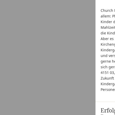
Church M
allem: P
Kinder d
Mahlzei
die Kind
Aber es
Kirchen
Kinderga
und ver
gerne he
sich ge
4151 03,
Zukunft 
Kinderg
Persone
Erfol