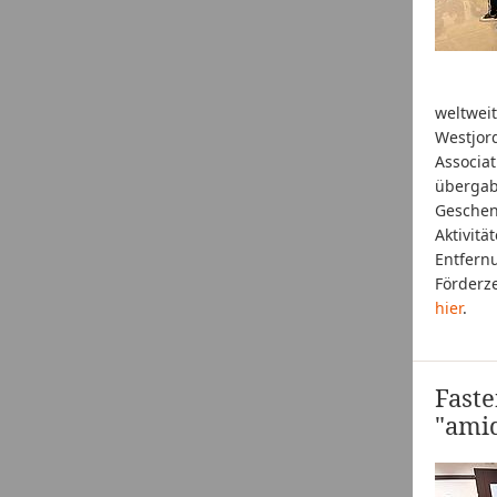
weltweit
Westjor
Associa
übergab
Geschenk
Aktivitä
Entfern
Förderz
hier
.
Fast
"ami