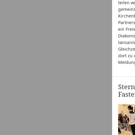
teilen 
gemeins
Kirchen
Partners
ein Fre
Diakoni
tansani
Gleichz
dort zu
Meldun
Stern
Fast