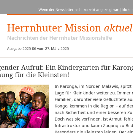
Wenn der Newsletter nicht korrekt angezeigt wird, klicken
Herrnhuter Mission
aktuel
Nachrichten der Herrnhuter Missionshilfe
Ausgabe 2025-06 vom 27. März 2025
ender Aufruf: Ein Kindergarten für Karon
ung für die Kleinsten!
In Karonga, im Norden Malawis, spitzt 
Lage für Kleinkinder weiter zu. Immer
Familien, darunter viele Geflüchtete a
Kongo, kommen in die Region – auf de
nach Sicherheit und einer besseren Zu
Doch was sie vorfinden, ist Armut, feh
Infrastruktur und kaum Zugang zu Bil
Besonders die Kleinsten leiden. Der ei