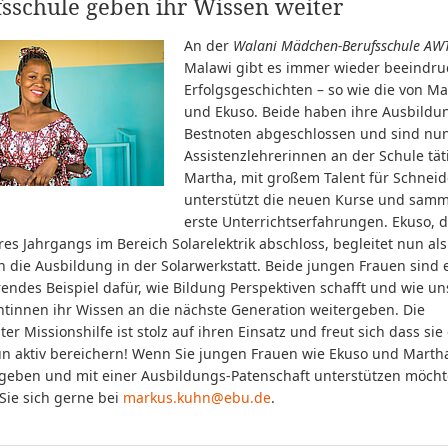
sschule geben ihr Wissen weiter
An der
Walani Mädchen-Berufsschule AW
Malawi gibt es immer wieder beeindr
Erfolgsgeschichten – so wie die von M
und Ekuso. Beide haben ihre Ausbildu
Bestnoten abgeschlossen und sind nun
Assistenzlehrerinnen an der Schule tät
Martha, mit großem Talent für Schneid
unterstützt die neuen Kurse und samm
erste Unterrichtserfahrungen. Ekuso, d
res Jahrgangs im Bereich Solarelektrik abschloss, begleitet nun als
 die Ausbildung in der Solarwerkstatt. Beide jungen Frauen sind 
rendes Beispiel dafür, wie Bildung Perspektiven schafft und wie un
ntinnen ihr Wissen an die nächste Generation weitergeben. Die
er Missionshilfe ist stolz auf ihren Einsatz und freut sich dass sie
n aktiv bereichern! Wenn Sie jungen Frauen wie Ekuso und Marth
geben und mit einer Ausbildungs-Patenschaft unterstützen möcht
Sie sich gerne bei
markus.kuhn@ebu.de
.