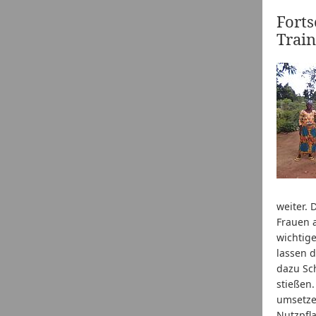
Fort
Trai
weiter. 
Frauen 
wichtige
lassen 
dazu Sc
stießen.
umsetze
Nutzpfl