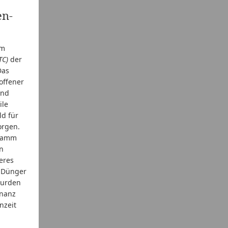
en-
am
TC)
der
Das
offener
und
ile
d für
orgen.
gramm
n
eres
r Dünger
wurden
onanz
nzeit