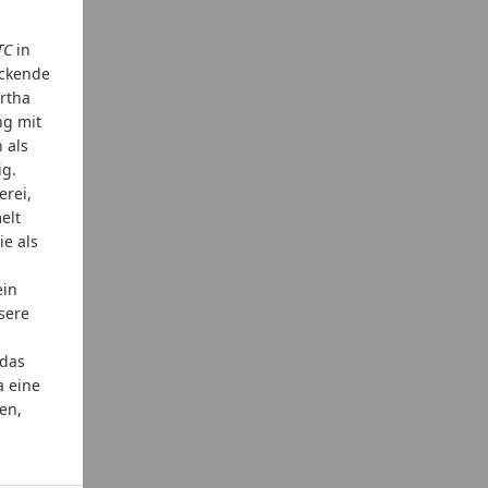
TC
in
uckende
artha
ng mit
 als
ig.
erei,
elt
ie als
ein
sere
 das
a eine
en,