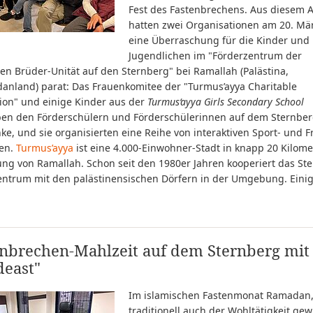
Fest des Fastenbrechens. Aus diesem 
hatten zwei Organisationen am 20. Mä
eine Überraschung für die Kinder und
Jugendlichen im "Förderzentrum der
en Brüder-Unität auf den Sternberg" bei Ramallah (Palästina,
danland) parat: Das Frauenkomitee der "Turmus’ayya Charitable
tion" und einige Kinder aus der
Turmus‘ayya Girls Secondary School
en den Förderschülern und Förderschülerinnen auf dem Sternber
e, und sie organisierten eine Reihe von interaktiven Sport- und Fr
ten.
Turmus’ayya
ist eine 4.000-Einwohner-Stadt in knapp 20 Kilome
ung von Ramallah. Schon seit den 1980er Jahren kooperiert das St
entrum mit den palästinensischen Dörfern in der Umgebung. Einig
enbrechen-Mahlzeit auf dem Sternberg mit
deast"
Im islamischen Fastenmonat Ramadan,
traditionell auch der Wohltätigkeit ge