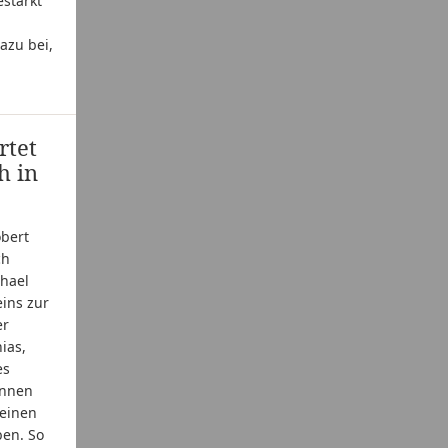
stärkt
azu bei,
rtet
h in
obert
ch
chael
eins zur
er
ias,
es
önnen
 einen
ben. So