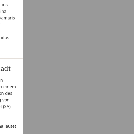
 ins
inz
Damaris
r
nitas
tadt
an
ch einem
on des
g von
l (SA)
a lautet