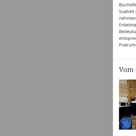
Bischöfi
Suaheli 
nehmen 
Enkelman
Bedeutu
entspre
Fratrum«
Vom e