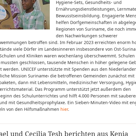
Hygiene-Sets, Gesundheits- und
Ernährungsdienstleistungen, Lernmate
Bewusstseinsbildung. Engagierte Men
helfen Dorfgemeinschaften in abgele
Regionen von Suriname, die noch imm
den Nachwirkungen schwerer
wemmungen betroffen sind. Im Februar 2023 erreichten enorm h
tände viele Dörfer im Landesinneren insbesondere von Ost-Surin
 Schulen und Kliniken waren wochenlang überschwemmt. Schulen
n mussten geschlossen, tausende Menschen in höher gelegene Geb
rt werden. UNICEF unterstützte mit Spenden aus den Niederlande
ztliche Mission Suriname‹ die betroffenen Gemeinden zunächst mit
spaketen, dann mit Lebensmitteln, medizinischer Versorgung, Hygi
errichtsmaterial. Das Programm unterstützt jetzt außerdem den
eginn des Schulunterrichtes und hilft 4.000 Personen mit sauber
und mit Gesundheitsprophylaxe. Ein Sieben-Minuten-Video mit en
teln von den Hilfsmaßnahmen
hier
.
el und Cecilia Tesh berichten aus Kenia