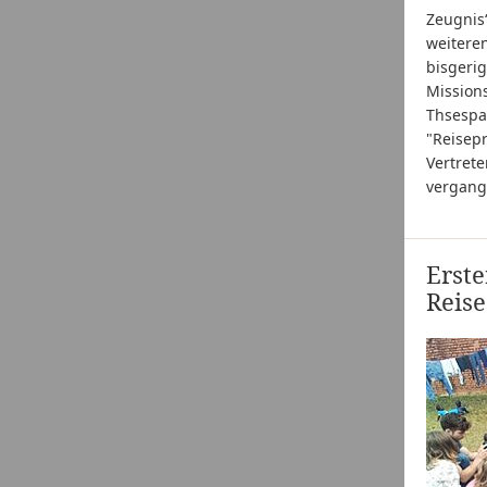
Zeugnis
weitere
bisgerig
Mission
Thsespa
"Reisep
Vertrete
vergange
Erst
Reise