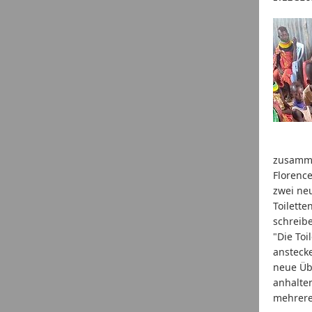
zusamme
Florence
zwei ne
Toilette
schreib
"Die Toi
ansteck
neue Üb
anhalten
mehreren