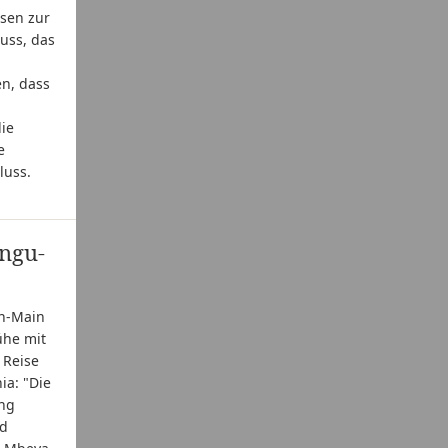
sen zur
uss, das
n, dass
ie
e
luss.
ungu-
n-Main
ühe mit
 Reise
ia: "Die
ing
nd