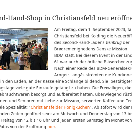
d-Hand-Shop in Christiansfeld neu eröffn
Am Freitag, dem 1. September 2023, fa
Christiansfeld bei Kolding die Neuerö
des Second-Hand-Ladens
Genbrug
der
Brødremenighedens Danske Mission
BDM statt. Bei diesem Event in der Li
61 war auch der örtliche Bläserchor z
Nach einer Rede des BDM-Generalsekr
Arngeir Langås strömten die Kundinn
in den Laden, an der Kasse eine Schlange bildend. Sie bestätigte
gstage viele gute Einkäufe getätigt zu haben. Die Freiwilligen, die
Gebrauchtwaren besorgt und aufbereitet hatten, überwiegend rüst
nen und Senioren mit Liebe zur Mission, servierten Kaffee und Te
le Spezialität: "
Christiansfelder Honigkuchen
". Ab sofort wird der
enden Zeiten geöffnet sein: am Mittwoch und Donnerstag von 13 bi
 Freitag von 12 bis 16 Uhr und jeden ersten Samstag im Monat von
Fotos von der Eröffnung
hier
.