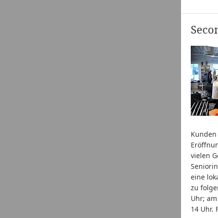
Secon
Kunden 
Eröffnun
vielen 
Seniorin
eine loka
zu folg
Uhr; am
14 Uhr. 