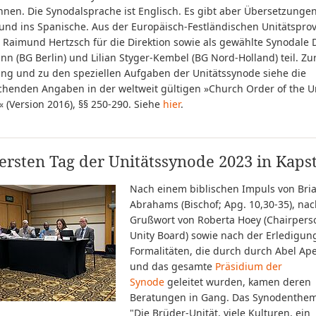
nnen. Die Synodalsprache ist Englisch. Es gibt aber Übersetzungen
und ins Spanische. Aus der Europäisch-Festländischen Unitätsprov
Raimund Hertzsch für die Direktion sowie als gewählte Synodale 
n (BG Berlin) und Lilian Styger-Kembel (BG Nord-Holland) teil. Zu
ng und zu den speziellen Aufgaben der Unitätssynode siehe die
chenden Angaben in der weltweit gültigen »Church Order of the U
 (Version 2016), §§ 250-290. Siehe
hier
.
rsten Tag der Unitätssynode 2023 in Kaps
Nach einem biblischen Impuls von Bri
Abrahams (Bischof; Apg. 10,30-35), na
Grußwort von Roberta Hoey (Chairpers
Unity Board) sowie nach der Erledigun
Formalitäten, die durch durch Abel Ape
und das gesamte
Präsidium der
Synode
geleitet wurden, kamen deren
Beratungen in Gang. Das Synodenthem
"Die Brüder-Unität, viele Kulturen, ein