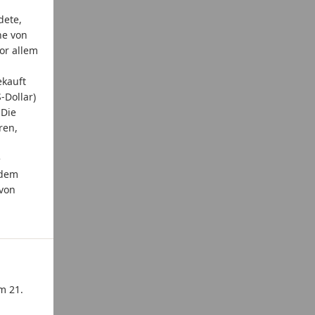
dete,
he von
or allem
kauft
-Dollar)
 Die
ren,
e
rdem
 von
m 21.