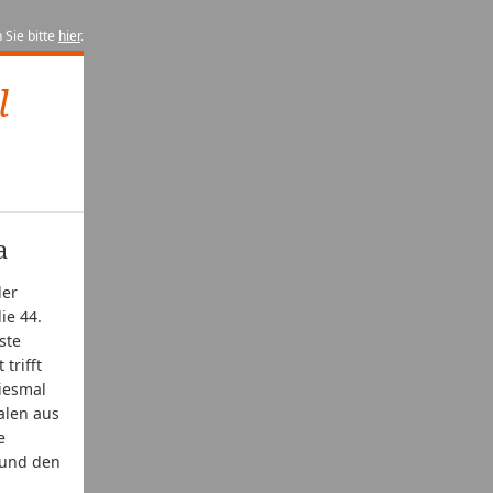
 Sie bitte
hier
.
l
a
der
ie 44.
ste
trifft
diesmal
alen aus
e
 und den