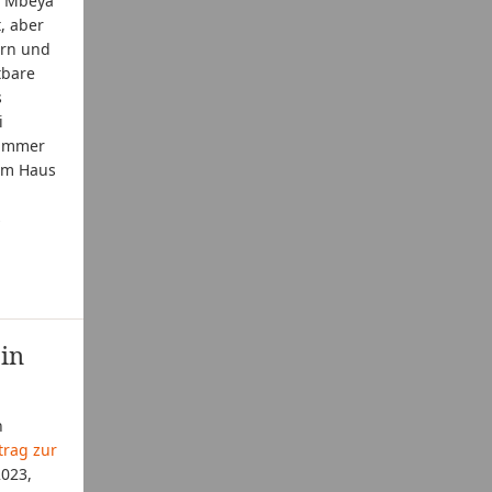
n Mbeya
, aber
ern und
tbare
s
i
zimmer
em Haus
s
in
n
trag zur
2023,