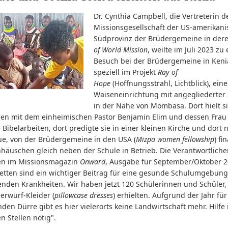
Dr. Cynthia Campbell, die Vertreterin d
Missionsgesellschaft der US-amerikan
Südprovinz der Brüdergemeine in der
of World Mission
, weilte im Juli 2023 zu
Besuch bei der Brüdergemeine in Keni
speziell im Projekt
Ray of
Hope
(Hoffnungsstrahl, Lichtblick), eine
Waiseneinrichtung mit angegliederter
in der Nähe von Mombasa. Dort hielt s
n mit dem einheimischen Pastor Benjamin Elim und dessen Frau
 Bibelarbeiten, dort predigte sie in einer kleinen Kirche und dort
ue, von der Brüdergemeine in den USA (
Mizpa women fellowship
) fi
nhäuschen gleich neben der Schule in Betrieb. Die Verantwortlich
en im Missionsmagazin
Onward
, Ausgabe für September/Oktober 2
letten sind ein wichtiger Beitrag für eine gesunde Schulumgebung 
enden Krankheiten. Wir haben jetzt 120 Schülerinnen und Schüler,
erwurf-Kleider (
pillowcase dresses
) erhielten. Aufgrund der Jahr für
den Dürre gibt es hier vielerorts keine Landwirtschaft mehr. Hilfe 
 Stellen nötig".