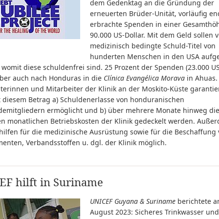
dem Gedenktag an die Gründung der
erneuerten Brüder-Unität, vorläufig en
erbrachte Spenden in einer Gesamthö
90.000 US-Dollar. Mit dem Geld sollen v
medizinisch bedingte Schuld-Titel von
hunderten Menschen in den USA aufge
womit diese schuldenfrei sind. 25 Prozent der Spenden (23.000 US
ber auch nach Honduras in die
Clínica Evangélica Morava
in Ahuas.
terinnen und Mitarbeiter der Klinik an der Moskito-Küste garantie
t diesem Betrag a) Schuldenerlasse von honduranischen
emitgliedern ermöglicht und b) über mehrere Monate hinweg di
en monatlichen Betriebskosten der Klinik gedeckelt werden. Auße
hilfen für die medizinische Ausrüstung sowie für die Beschaffung
nten, Verbandsstoffen u. dgl. der Klinik möglich.
F hilft in Suriname
UNICEF Guyana & Suriname
berichtete a
August 2023: Sicheres Trinkwasser und