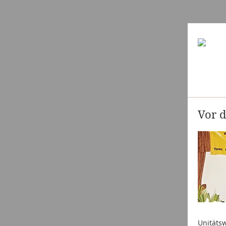
Vor d
Unitäts