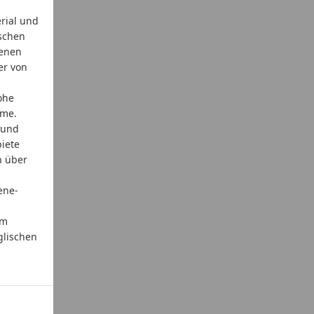
rial und
schen
genen
er von
ohe
ame.
 und
iete
n über
ene-
em
glischen