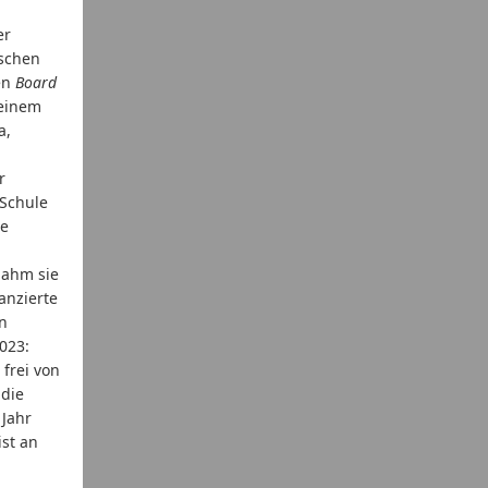
er
ischen
en
Board
 einem
a,
r
 Schule
ie
 nahm sie
nanzierte
en
023:
frei von
 die
 Jahr
ist an