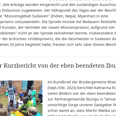
“. Alle Anträge wurden eingereicht und den zuständigen Ausschüs
n Diskussion zugewiesen. Der Höhepunkt des Tages war der Beschl
e "Missionsgebiet Südasien" (Indien, Nepal, Myanmar) in eine
sprovinz umzuwandeln. Die Synode musste mit Bedauern feststelle
l Kundan, der Vertreter der neuen Missionsprovinz, aufgrund von
roblemen" nicht an der Synode teilnehmen konnte. Insbesondere d
r der britischen Unitätsprovinz, die die Geschwister in Südasien di
nen 20 Jahre begleitet hatte, freuten sich sehr über diesen Besch
er Kurzbericht von der eben beendeten Ib
Im Rundbrief der Brüdergemeine Rhei
(Sept./Okt. 2023) berichtet Katharina R
vielen Bildern von der eben beendeten
zur Partnergemeinde Ibungu in Tansan
umsichtige Sorge unserer Gastgeber f
schon damit an, dass Martin Mwiba u