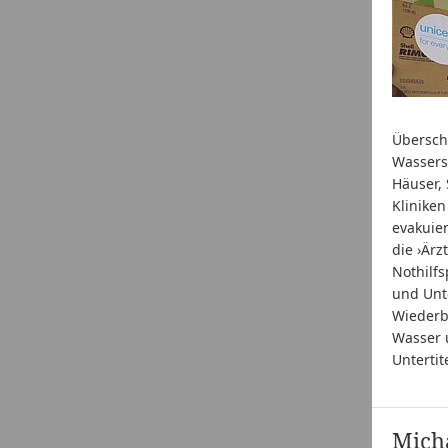
Übersch
Wassers
Häuser,
Klinike
evakuie
die ›Är
Nothilf
und Unt
Wiederb
Wasser 
Unterti
Micha