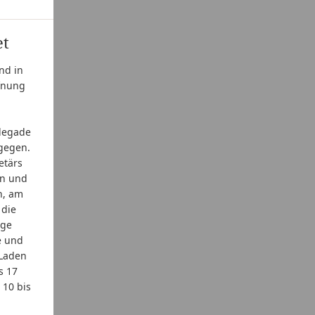
et
nd in
ffnung
ndegade
ugegen.
etärs
en und
n, am
 die
ige
e und
 Laden
s 17
 10 bis