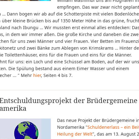
William Mashimbi uns am Flughafen i
empfingen. Das war zwar nicht geplant
n … Dann bogen wir ab auf die Schotterpiste mit vielen Bodenlöch
 über kleine Brücken bis auf 1350 Meter Höhe in das grüne, fruch
land nach Ibungu … Wir mussten erst einmal alles entdecken: Da
us, in dem wir immer aßen. Die große Kirche und daneben die zwe
hen für uns zwei Männer und vier Frauen. Vier Betten im Frauen
kitonetz und zwei Bänke zum Ablegen von Krimskrams … Hinter d
e Toilettenhäuser, eins für die Frauen und eins für die Männer.
nt für uns: ein Loch und eine Schüssel am Boden, auf der wir un
ten. Die Spülung bestand aus einem Eimer Wasser und einem
echer ... " Mehr
hier
, Seiten 4 bis 7.
Entschuldungsprojekt der Brüdergemeine 
amerika
Das neue Projekt der Brüdergemeine i
Nordamerika "
Schuldenerlass – ein Bei
Heilung der Welt
", das am 13. August 