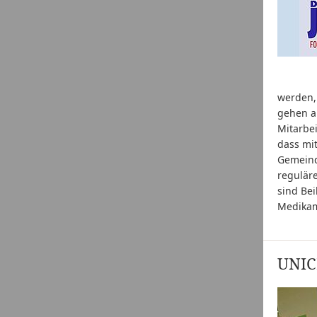
werden, 
gehen a
Mitarbei
dass mi
Gemeind
regulär
sind Bei
Medikame
UNICE