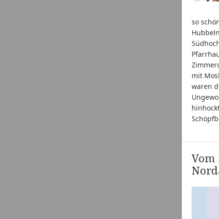
so schö
Hubbeln
Südhoch
Pfarrha
Zimmerc
mit Mos
waren di
Ungewoh
hinhock
Schöpfb
Vom 
Nord